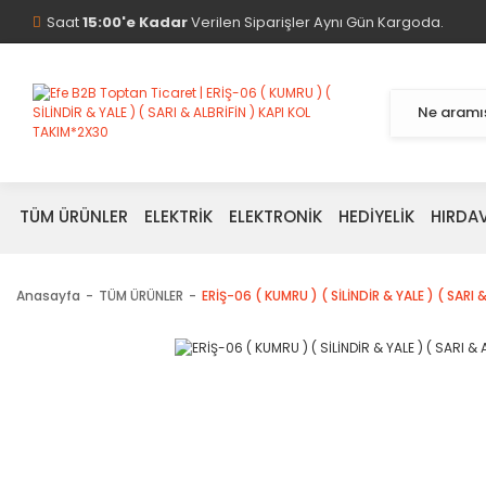
Saat
15:00'e Kadar
Verilen Siparişler Aynı Gün Kargoda.
TÜM ÜRÜNLER
ELEKTRİK
ELEKTRONİK
HEDİYELİK
HIRDA
Anasayfa
TÜM ÜRÜNLER
ERİŞ-06 ( KUMRU ) ( SİLİNDİR & YALE ) ( SARI