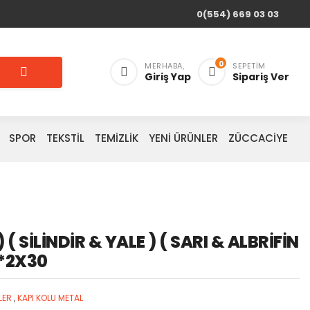
0(554) 669 03 03
0
MERHABA,
SEPETIM
Giriş Yap
Sipariş Ver
SPOR
TEKSTİL
TEMİZLİK
YENİ ÜRÜNLER
ZÜCCACİYE
 ( SİLİNDİR & YALE ) ( SARI & ALBRİFİN
M*2X30
LER
,
KAPI KOLU METAL