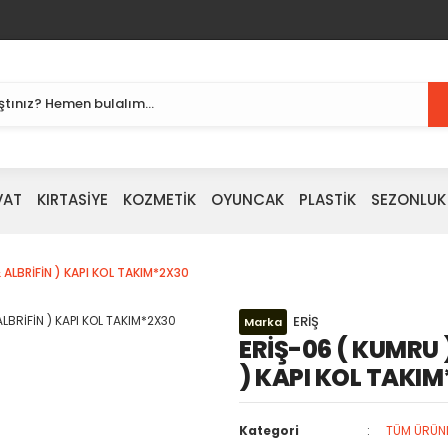
VAT
KIRTASİYE
KOZMETİK
OYUNCAK
PLASTİK
SEZONLUK
 & ALBRİFİN ) KAPI KOL TAKIM*2X30
ERİŞ
Marka
ERİŞ-06 ( KUMRU )
) KAPI KOL TAKI
Kategori
TÜM ÜRÜN