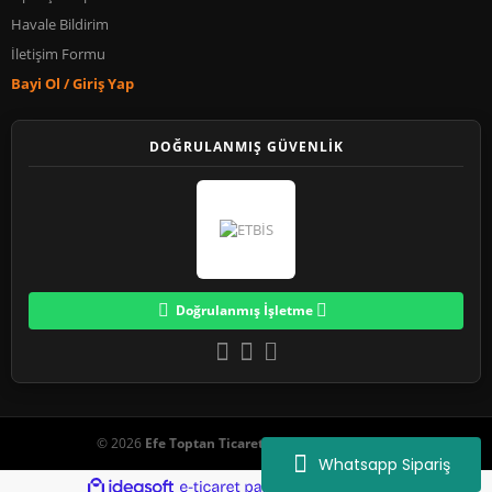
Havale Bildirim
İletişim Formu
Bayi Ol / Giriş Yap
DOĞRULANMIŞ GÜVENLİK
Doğrulanmış İşletme
© 2026
Efe Toptan Ticaret
. Tüm Hakları Saklıdır.
Whatsapp Sipariş
ile
ideasoft
e-