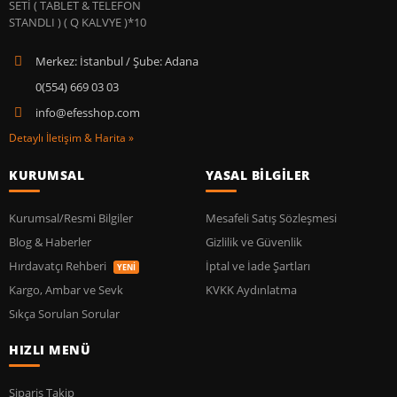
Merkez: İstanbul / Şube: Adana
0(554) 669 03 03
info@efesshop.com
Detaylı İletişim & Harita »
KURUMSAL
YASAL BİLGİLER
Kurumsal/Resmi Bilgiler
Mesafeli Satış Sözleşmesi
Blog & Haberler
Gizlilik ve Güvenlik
Hırdavatçı Rehberi
İptal ve İade Şartları
YENİ
Kargo, Ambar ve Sevk
KVKK Aydınlatma
Sıkça Sorulan Sorular
HIZLI MENÜ
Sipariş Takip