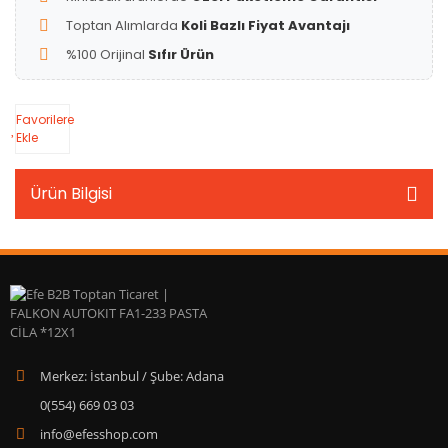
Toptan Alımlarda
Koli Bazlı Fiyat Avantajı
%100 Orijinal
Sıfır Ürün
Favorilere
Ekle
Ürün Bilgisi
Merkez: İstanbul / Şube: Adana
0(554) 669 03 03
info@efesshop.com