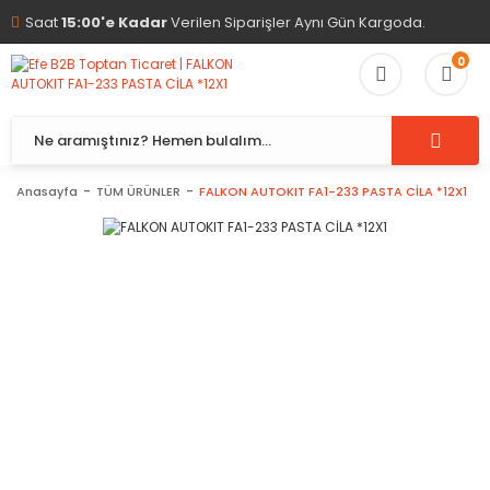
Saat
15:00'e Kadar
Verilen Siparişler Aynı Gün Kargoda.
0
Anasayfa
TÜM ÜRÜNLER
FALKON AUTOKIT FA1-233 PASTA CİLA *12X1