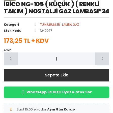
İBİCO NG-105 ( KÜÇÜK ) ( RENKLİ
TAKIM ) NOSTALJİ GAZ LAMBASI*24
Kategori
TÜM ÜRÜNLER
,
LAMBA GAZ
Stok Kodu
12-0077
173,25 TL + KDV
Adet
Sepete Ekle
WhatsApp ile Hızlı Fiyat & Stok Sor
Saat 15:00'e kadar
Aynı Gün Kargo