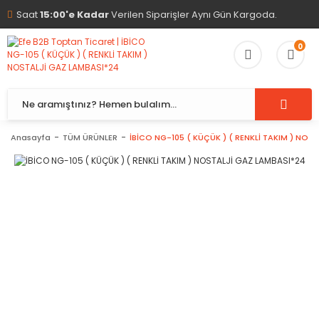
Saat
15:00'e Kadar
Verilen Siparişler Aynı Gün Kargoda.
0
Anasayfa
TÜM ÜRÜNLER
İBİCO NG-105 ( KÜÇÜK ) ( RENKLİ TAKIM ) NOS