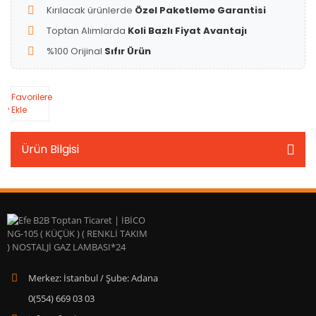
Kırılacak ürünlerde
Özel Paketleme Garantisi
Toptan Alımlarda
Koli Bazlı Fiyat Avantajı
%100 Orijinal
Sıfır Ürün
Favorilere
Ekle
Ürün Bilgisi
Merkez: İstanbul / Şube: Adana
0(554) 669 03 03