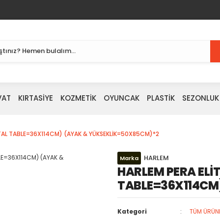
VAT
KIRTASİYE
KOZMETİK
OYUNCAK
PLASTİK
SEZONLUK
ETAL TABLE=36X114CM) (AYAK & YÜKSEKLİK=50X85CM)*2
HARLEM
Marka
HARLEM PERA ELİ
TABLE=36X114CM
Kategori
TÜM ÜRÜN