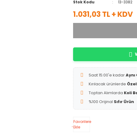
Stok Kodu
13-3382
1.031,03 TL + KDV
W
Saat 15:00'e kadar
Aynı
Kırılacak ürünlerde
Özel
Toptan Alımlarda
Koli B
%100 Orijinal
Sıfır Ürün
Favorilere
Ekle