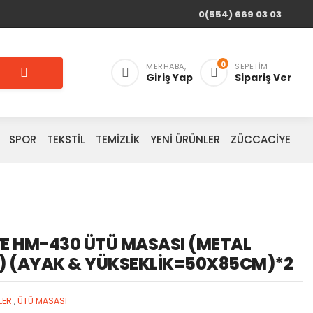
0(554) 669 03 03
0
MERHABA,
SEPETIM
Giriş Yap
Sipariş Ver
SPOR
TEKSTİL
TEMİZLİK
YENİ ÜRÜNLER
ZÜCCACİYE
TE HM-430 ÜTÜ MASASI (METAL
) (AYAK & YÜKSEKLİK=50X85CM)*2
LER
,
ÜTÜ MASASI