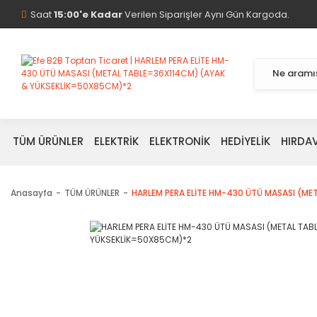
Saat
15:00'e Kadar
Verilen Siparişler Aynı Gün Kargoda.
TÜM ÜRÜNLER
ELEKTRİK
ELEKTRONİK
HEDİYELİK
HIRDA
Anasayfa
TÜM ÜRÜNLER
HARLEM PERA ELİTE HM-430 ÜTÜ MASASI (M