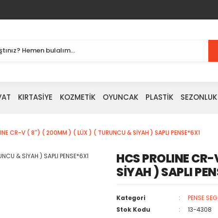
VAT
KIRTASİYE
KOZMETİK
OYUNCAK
PLASTİK
SEZONLUK
NE CR-V ( 8'') ( 200MM ) ( LÜX ) ( TURUNCU & SİYAH ) SAPLI PENSE*6X1
HCS PROLINE CR-V 
SİYAH ) SAPLI PE
Kategori
PENSE SE
Stok Kodu
13-4308