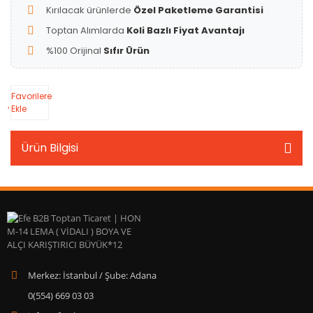
Kırılacak ürünlerde
Özel Paketleme Garantisi
Toptan Alımlarda
Koli Bazlı Fiyat Avantajı
%100 Orijinal
Sıfır Ürün
Favorilere
Ekle
Ürün Bilgisi
Merkez: İstanbul / Şube: Adana
0(554) 669 03 03