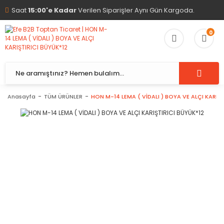
Saat
15:00'e Kadar
Verilen Siparişler Aynı Gün Kargoda.
0
Anasayfa
TÜM ÜRÜNLER
HON M-14 LEMA ( VİDALI ) BOYA VE ALÇI KARIŞT