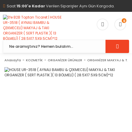
Saat
15:00'e Kadar
Verilen Siparişler Aynı Gün Kargoda.
0
Anasayfa
KOZMETİK
ORGANİZER ÜRÜNLER
ORGANİZER MAKYAJ & TAKI