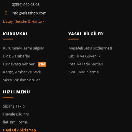
0(554) 669 03 03
info@efesshop.com
Detaylı İletişim & Harita »
KURUMSAL
YASAL BİLGİLER
Kurumsal/Resmi Bilgiler
Mesafeli Satış Sözleşmesi
Blog & Haberler
Gizlilik ve Güvenlik
Hırdavatçı Rehberi
İptal ve İade Şartları
YENİ
Kargo, Ambar ve Sevk
KVKK Aydınlatma
Sıkça Sorulan Sorular
HIZLI MENÜ
Sipariş Takip
Havale Bildirim
İletişim Formu
Bayi Ol / Giriş Yap