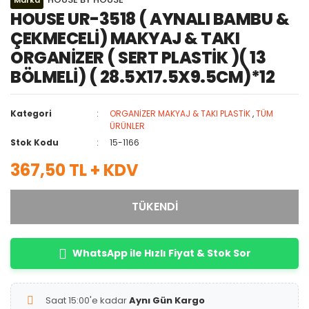
Marka
HOUSE UR-3518 ( AYNALI BAMBU &
ÇEKMECELİ) MAKYAJ & TAKI
ORGANİZER ( SERT PLASTİK )( 13
BÖLMELİ) ( 28.5X17.5X9.5CM)*12
Kategori
ORGANİZER MAKYAJ & TAKI PLASTİK
,
TÜM
ÜRÜNLER
Stok Kodu
15-1166
367,50 TL + KDV
TÜKENDİ
WhatsApp ile Hızlı Fiyat & Stok Sor
Saat 15:00'e kadar
Aynı Gün Kargo