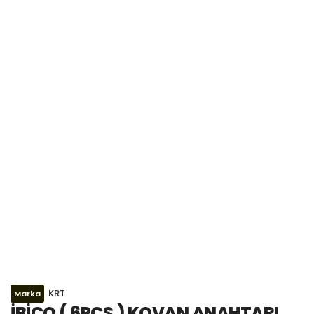
KRT
Marka
İBİCO ( 6PCS ) KOVAN ANAHTARI