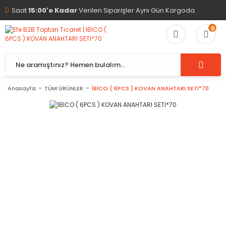
Saat
15:00'e Kadar
Verilen Siparişler Aynı Gün Kargoda.
0
Anasayfa
TÜM ÜRÜNLER
İBİCO ( 6PCS ) KOVAN ANAHTARI SETİ*70