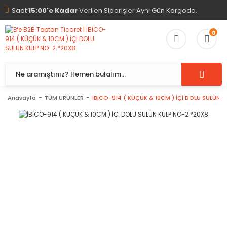
Saat
15:00'e Kadar
Verilen Siparişler Aynı Gün Kargoda.
0
Anasayfa
TÜM ÜRÜNLER
İBİCO-914 ( KÜÇÜK & 10CM ) İÇİ DOLU SÜLÜN 