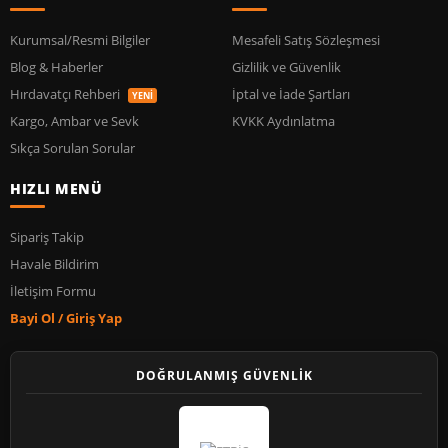
Kurumsal/Resmi Bilgiler
Mesafeli Satış Sözleşmesi
Blog & Haberler
Gizlilik ve Güvenlik
Hırdavatçı Rehberi
İptal ve İade Şartları
YENİ
Kargo, Ambar ve Sevk
KVKK Aydınlatma
Sıkça Sorulan Sorular
HIZLI MENÜ
Sipariş Takip
Havale Bildirim
İletişim Formu
Bayi Ol / Giriş Yap
DOĞRULANMIŞ GÜVENLİK