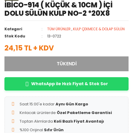
İBİCO-914 ( KÜÇÜK & 10CM ) İÇİ
DOLU SÜLÜN KULP NO-2 *20X8
Kategori
TÜM ÜRÜNLER
,
KULP ÇEKMECE & DOLAP SÜLÜN
Stok Kodu
13-0722
24,15 TL + KDV
TÜKENDİ
WhatsApp ile Hızlı Fiyat & Stok Sor
Saat 15:00'e kadar
Aynı Gün Kargo
Kırılacak ürünlerde
Özel Paketleme Garantisi
Toptan Alımlarda
Koli Bazlı Fiyat Avantajı
%100 Orijinal
Sıfır Ürün