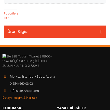
Favorilere
Ekle
Ürün Bilgisi
Merkez: İstanbul / Şube: Adana
0(554) 669 03 03
info@efesshop.com
Detaylı İletişim & Harita »
KURUMSAL
YASAL BİLGİLER