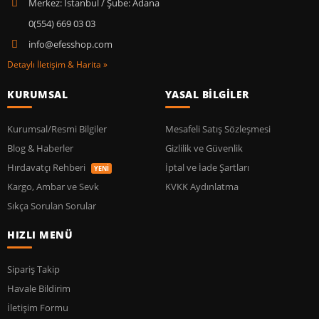
Merkez: İstanbul / Şube: Adana
0(554) 669 03 03
info@efesshop.com
Detaylı İletişim & Harita »
KURUMSAL
YASAL BİLGİLER
Kurumsal/Resmi Bilgiler
Mesafeli Satış Sözleşmesi
Blog & Haberler
Gizlilik ve Güvenlik
Hırdavatçı Rehberi
İptal ve İade Şartları
YENİ
Kargo, Ambar ve Sevk
KVKK Aydınlatma
Sıkça Sorulan Sorular
HIZLI MENÜ
Sipariş Takip
Havale Bildirim
İletişim Formu