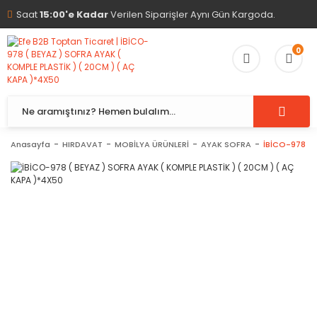
Saat
15:00'e Kadar
Verilen Siparişler Aynı Gün Kargoda.
0
Anasayfa
HIRDAVAT
MOBİLYA ÜRÜNLERİ
AYAK SOFRA
İBİCO-978 ( 