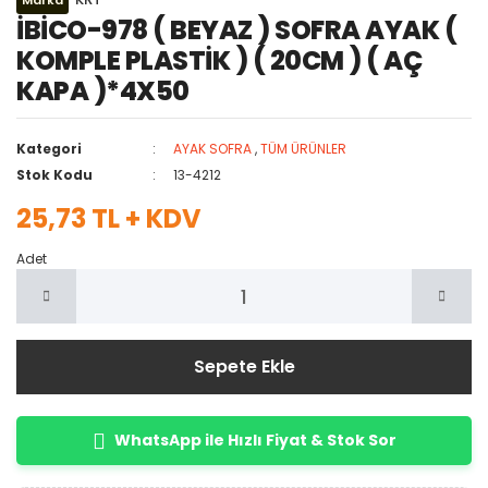
Marka
İBİCO-978 ( BEYAZ ) SOFRA AYAK (
KOMPLE PLASTİK ) ( 20CM ) ( AÇ
KAPA )*4X50
Kategori
AYAK SOFRA
,
TÜM ÜRÜNLER
Stok Kodu
13-4212
25,73 TL + KDV
Adet
Sepete Ekle
WhatsApp ile Hızlı Fiyat & Stok Sor