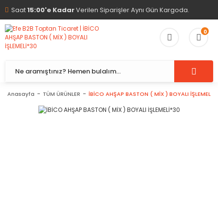
Saat
15:00'e Kadar
Verilen Siparişler Aynı Gün Kargoda.
0
Anasayfa
TÜM ÜRÜNLER
İBİCO AHŞAP BASTON ( MİX ) BOYALI İŞLEMELİ*