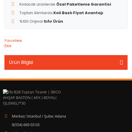
Kırılacak ürünlerde
Özel Paketleme Garantisi
Toptan Alımlarda
Koli Bazlı Fiyat Avantajı
%100 Orijinal
Sıfır Ürün
Favorilere
Ekle
Ürün Bilgisi
Merkez: İstanbul / Şube: Adana
0(554) 669 03 03