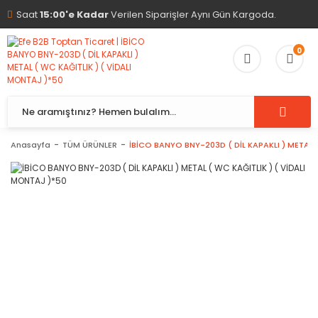
Saat
15:00'e Kadar
Verilen Siparişler Aynı Gün Kargoda.
0
Anasayfa
TÜM ÜRÜNLER
İBİCO BANYO BNY-203D ( DİL KAPAKLI ) METAL 