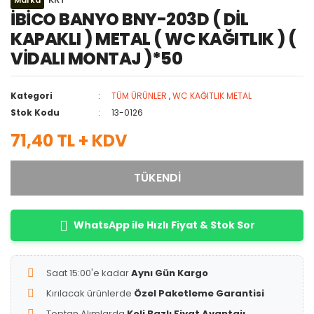
Marka
İBİCO BANYO BNY-203D ( DİL
KAPAKLI ) METAL ( WC KAĞITLIK ) (
VİDALI MONTAJ )*50
Kategori
TÜM ÜRÜNLER
,
WC KAĞITLIK METAL
Stok Kodu
13-0126
71,40 TL + KDV
TÜKENDİ
WhatsApp ile Hızlı Fiyat & Stok Sor
Saat 15:00'e kadar
Aynı Gün Kargo
Kırılacak ürünlerde
Özel Paketleme Garantisi
Toptan Alımlarda
Koli Bazlı Fiyat Avantajı