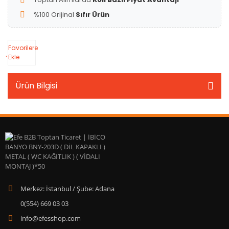
%100 Orijinal
Sıfır Ürün
Favorilere
Ekle
Ürün Bilgisi
Merkez: İstanbul / Şube: Adana
0(554) 669 03 03
info@efesshop.com