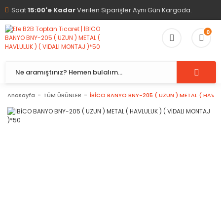
Saat
15:00'e Kadar
Verilen Siparişler Aynı Gün Kargoda.
0
Anasayfa
TÜM ÜRÜNLER
İBİCO BANYO BNY-205 ( UZUN ) METAL ( HAVLU