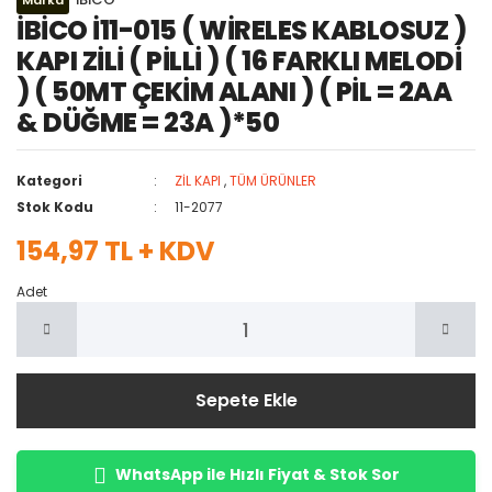
Marka
İBİCO İ11-015 ( WİRELES KABLOSUZ )
KAPI ZİLİ ( PİLLİ ) ( 16 FARKLI MELODİ
) ( 50MT ÇEKİM ALANI ) ( PİL = 2AA
& DÜĞME = 23A )*50
Kategori
ZİL KAPI
,
TÜM ÜRÜNLER
Stok Kodu
11-2077
154,97 TL + KDV
Adet
Sepete Ekle
WhatsApp ile Hızlı Fiyat & Stok Sor