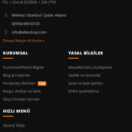
Merkez: İstanbul / Şube: Adana
0(554) 669 03 03
info@efesshop.com
Detaylı İletişim & Harita »
KURUMSAL
YASAL BİLGİLER
Kurumsal/Resmi Bilgiler
Mesafeli Satış Sözleşmesi
Blog & Haberler
Gizlilik ve Güvenlik
Hırdavatçı Rehberi
İptal ve İade Şartları
YENİ
Kargo, Ambar ve Sevk
KVKK Aydınlatma
Sıkça Sorulan Sorular
HIZLI MENÜ
Sipariş Takip