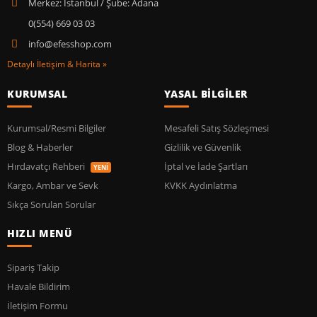
Merkez: İstanbul / Şube: Adana
0(554) 669 03 03
info@efesshop.com
Detaylı İletişim & Harita »
KURUMSAL
YASAL BİLGİLER
Kurumsal/Resmi Bilgiler
Mesafeli Satış Sözleşmesi
Blog & Haberler
Gizlilik ve Güvenlik
Hırdavatçı Rehberi
İptal ve İade Şartları
YENİ
Kargo, Ambar ve Sevk
KVKK Aydınlatma
Sıkça Sorulan Sorular
HIZLI MENÜ
Sipariş Takip
Havale Bildirim
İletişim Formu