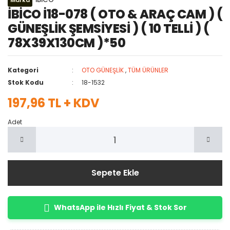
Marka
İBİCO İ18-078 ( OTO & ARAÇ CAM ) (
GÜNEŞLİK ŞEMSİYESİ ) ( 10 TELLİ ) (
78X39X130CM )*50
Kategori
OTO GÜNEŞLİK
,
TÜM ÜRÜNLER
Stok Kodu
18-1532
197,96 TL + KDV
Adet
Sepete Ekle
WhatsApp ile Hızlı Fiyat & Stok Sor