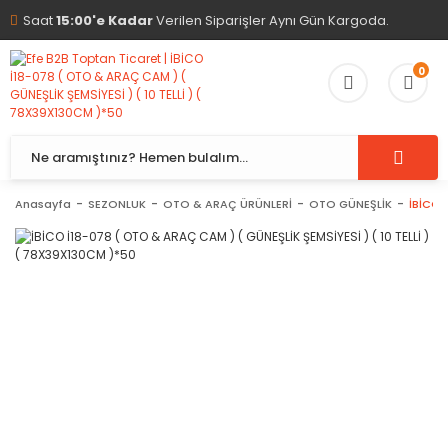
Saat
15:00'e Kadar
Verilen Siparişler Aynı Gün Kargoda.
0
Anasayfa
SEZONLUK
OTO & ARAÇ ÜRÜNLERİ
OTO GÜNEŞLİK
İBİCO 