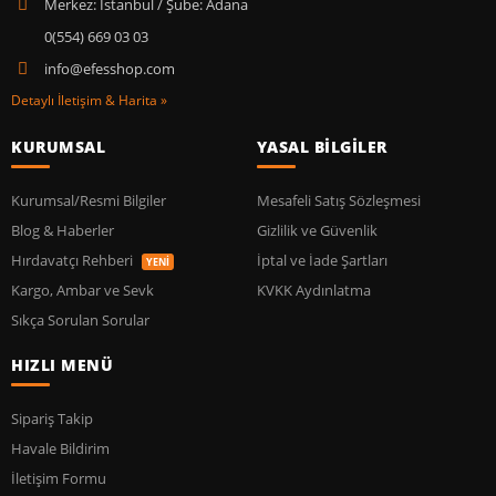
Merkez: İstanbul / Şube: Adana
0(554) 669 03 03
info@efesshop.com
Detaylı İletişim & Harita »
KURUMSAL
YASAL BİLGİLER
Kurumsal/Resmi Bilgiler
Mesafeli Satış Sözleşmesi
Blog & Haberler
Gizlilik ve Güvenlik
Hırdavatçı Rehberi
İptal ve İade Şartları
YENİ
Kargo, Ambar ve Sevk
KVKK Aydınlatma
Sıkça Sorulan Sorular
HIZLI MENÜ
Sipariş Takip
Havale Bildirim
İletişim Formu