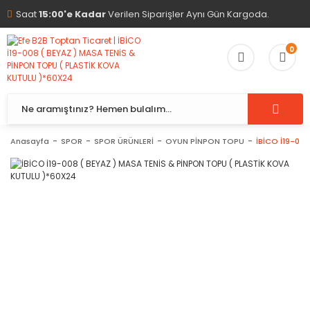
Saat
15:00'e Kadar
Verilen Siparişler Aynı Gün Kargoda.
0
Anasayfa
SPOR
SPOR ÜRÜNLERİ
OYUN PİNPON TOPU
İBİCO İ19-00