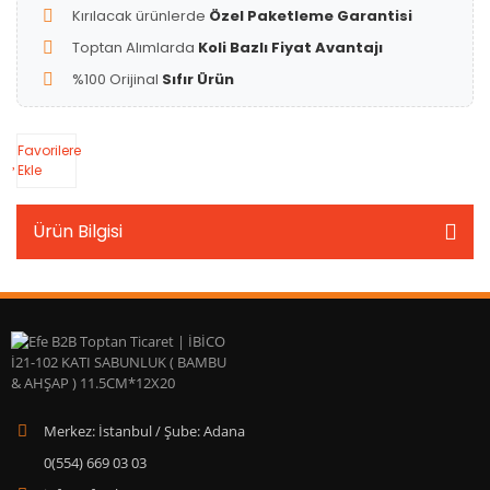
Kırılacak ürünlerde
Özel Paketleme Garantisi
Toptan Alımlarda
Koli Bazlı Fiyat Avantajı
%100 Orijinal
Sıfır Ürün
Favorilere
Ekle
Ürün Bilgisi
Merkez: İstanbul / Şube: Adana
0(554) 669 03 03