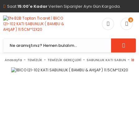
Saat
15:00'e Kadar
Verilen Siparişler Aynı Gün Kargoda.
0
Anasayfa
TEMİZLİK
TEMİZLİK GEREÇLERİ
SABUNLUK KATI SABUN
İBİC