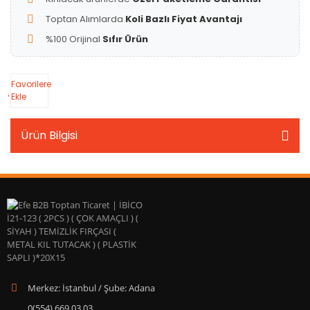
Toptan Alımlarda
Koli Bazlı Fiyat Avantajı
%100 Orijinal
Sıfır Ürün
Favorilere
Ekle
Ürün Bilgisi
Merkez: İstanbul / Şube: Adana
0(554) 669 03 03