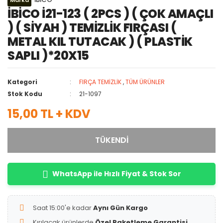
Marka
İBİCO İ21-123 ( 2PCS ) ( ÇOK AMAÇLI
) ( SİYAH ) TEMİZLİK FIRÇASI (
METAL KIL TUTACAK ) ( PLASTİK
SAPLI )*20X15
Kategori
FIRÇA TEMİZLİK
,
TÜM ÜRÜNLER
Stok Kodu
21-1097
15,00 TL + KDV
TÜKENDİ
WhatsApp ile Hızlı Fiyat & Stok Sor
Saat 15:00'e kadar
Aynı Gün Kargo
Kırılacak ürünlerde
Özel Paketleme Garantisi