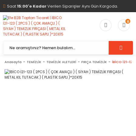
Saat
15:00'e Kadar
Verilen Siparişler Aynı Gün Kargoda.
0
Anasayfa
TEMİZLİK
TEMİZLİK ALETLERİ
FIRÇA TEMİZLİK
İBİCO İ21-123