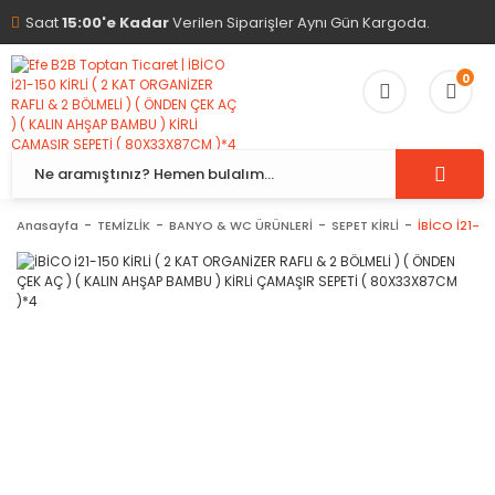
Saat
15:00'e Kadar
Verilen Siparişler Aynı Gün Kargoda.
0
Anasayfa
TEMİZLİK
BANYO & WC ÜRÜNLERİ
SEPET KİRLİ
İBİCO İ21-1