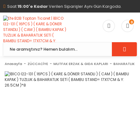
Saat
15:00'e Kadar
Verilen Siparişler Aynı Gün Kargoda.
0
Anasayfa
ZÜCCACİYE
MUTFAK ERZAK & GIDA KAPLARI
BAHARATLIK &