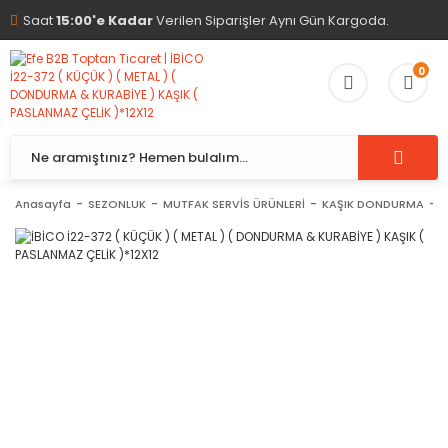
Saat
15:00'e Kadar
Verilen Siparişler Aynı Gün Kargoda.
0
Anasayfa
SEZONLUK
MUTFAK SERVİS ÜRÜNLERİ
KAŞIK DONDURMA
İ