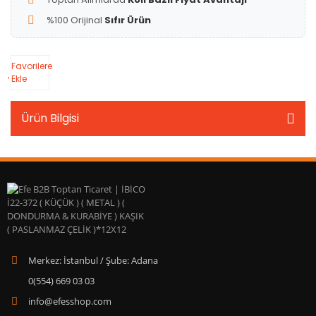
%100 Orijinal
Sıfır Ürün
Favorilere
Ekle
Ürün Bilgisi
Merkez: İstanbul / Şube: Adana
0(554) 669 03 03
info@efesshop.com