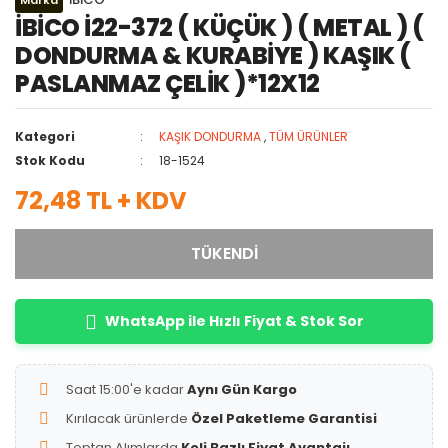
Marka
İBİCO İ22-372 ( KÜÇÜK ) ( METAL ) (
DONDURMA & KURABİYE ) KAŞIK (
PASLANMAZ ÇELİK )*12X12
Kategori
KAŞIK DONDURMA
,
TÜM ÜRÜNLER
Stok Kodu
18-1524
72,48 TL + KDV
TÜKENDİ
WhatsApp ile Hızlı Fiyat & Stok Sor
Saat 15:00'e kadar
Aynı Gün Kargo
Kırılacak ürünlerde
Özel Paketleme Garantisi
Toptan Alımlarda
Koli Bazlı Fiyat Avantajı