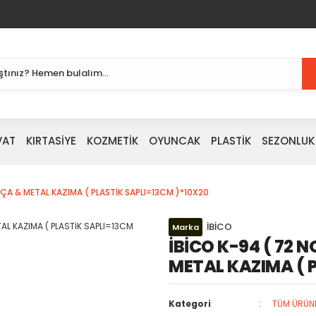
VAT
KIRTASİYE
KOZMETİK
OYUNCAK
PLASTİK
SEZONLUK
FIRÇA & METAL KAZIMA ( PLASTİK SAPLI=13CM )*10X20
İBİCO
Marka
İBİCO K-94 ( 72 NO
METAL KAZIMA ( 
Kategori
TÜM ÜRÜN