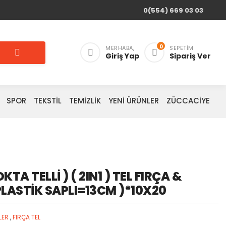
0(554) 669 03 03
0
MERHABA,
SEPETIM
Giriş Yap
Sipariş Ver
SPOR
TEKSTİL
TEMİZLİK
YENİ ÜRÜNLER
ZÜCCACİYE
KTA TELLİ ) ( 2IN1 ) TEL FIRÇA &
PLASTİK SAPLI=13CM )*10X20
LER
,
FIRÇA TEL