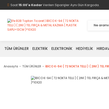
Saat
15:00'e Kadar
Verilen Siparişler Aynı Gün Kargoda.
TÜM ÜRÜNLER
ELEKTRİK
ELEKTRONİK
HEDİYELİK
HIRDA
Anasayfa
TÜM ÜRÜNLER
İBİCO K-94 ( 72 NOKTA TELLİ ) ( 2IN1 ) TEL 