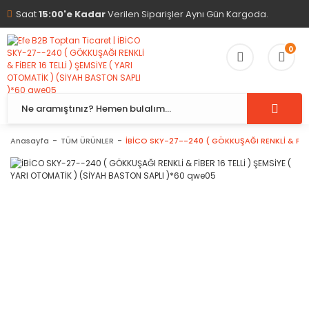
Saat
15:00'e Kadar
Verilen Siparişler Aynı Gün Kargoda.
0
Anasayfa
TÜM ÜRÜNLER
İBİCO SKY-27--240 ( GÖKKUŞAĞI RENKLİ & FİBE