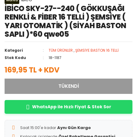
Marka
İBİCO SKY-27--240 ( GÖKKUŞAĞI
RENKLİ & FİBER 16 TELLİ ) ŞEMSİYE (
YARI OTOMATİK ) (SİYAH BASTON
SAPLI )*60 qwe05
Kategori
TÜM ÜRÜNLER
,
ŞEMSİYE BASTON 16 TELLİ
Stok Kodu
18-1187
169,95 TL + KDV
TÜKENDİ
WhatsApp ile Hızlı Fiyat & Stok Sor
Saat 15:00'e kadar
Aynı Gün Kargo
Kırılacak ürünlerde
Özel Paketleme Garantisi