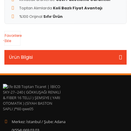
Toptan Alımlarda
Koli Bazlı Fiyat Avantajı
%100 Orijinal
Sıfır Ürün
Favorilere
Ekle
Ürün Bilgisi
Merkez: İstanbul / Şube: Adana
0(554) 669 03 03