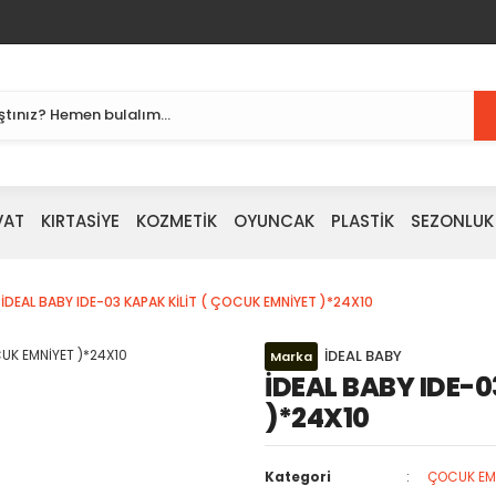
VAT
KIRTASİYE
KOZMETİK
OYUNCAK
PLASTİK
SEZONLUK
İDEAL BABY IDE-03 KAPAK KİLİT ( ÇOCUK EMNİYET )*24X10
İDEAL BABY
Marka
İDEAL BABY IDE-0
)*24X10
Kategori
ÇOCUK EMN