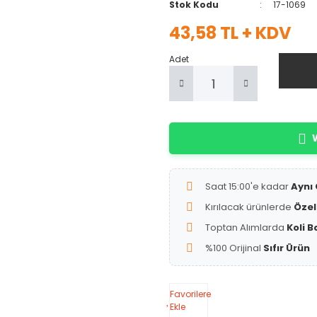
Stok Kodu
17-1069
43,58 TL + KDV
Adet
W
Saat 15:00'e kadar
Aynı
Kırılacak ürünlerde
Özel
Toptan Alımlarda
Koli B
%100 Orijinal
Sıfır Ürün
Favorilere
Ekle