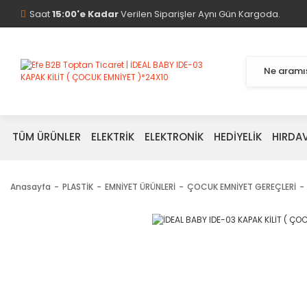
Saat
15:00'e Kadar
Verilen Siparişler Aynı Gün Kargoda.
TÜM ÜRÜNLER
ELEKTRİK
ELEKTRONİK
HEDİYELİK
HIRDA
Anasayfa
PLASTİK
EMNİYET ÜRÜNLERİ
ÇOCUK EMNİYET GEREÇLERİ