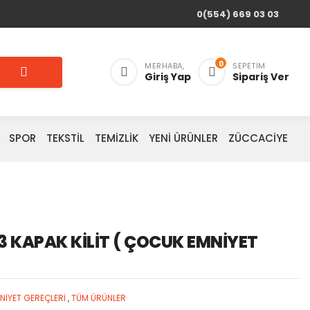
0(554) 669 03 03
0
MERHABA,
SEPETIM
Giriş Yap
Sipariş Ver
SPOR
TEKSTİL
TEMİZLİK
YENİ ÜRÜNLER
ZÜCCACİYE
3 KAPAK KİLİT ( ÇOCUK EMNİYET
İYET GEREÇLERİ
,
TÜM ÜRÜNLER