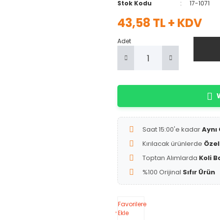
Stok Kodu
17-1071
43,58 TL + KDV
Adet
W
Saat 15:00'e kadar
Aynı
Kırılacak ürünlerde
Özel
Toptan Alımlarda
Koli B
%100 Orijinal
Sıfır Ürün
Favorilere
Ekle