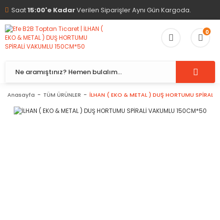
Saat
15:00'e Kadar
Verilen Siparişler Aynı Gün Kargoda.
0
Anasayfa
TÜM ÜRÜNLER
İLHAN ( EKO & METAL ) DUŞ HORTUMU SPİRALİ