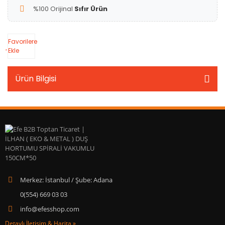
%100 Orijinal
Sıfır Ürün
Favorilere
Ekle
Ürün Bilgisi
Merkez: İstanbul / Şube: Adana
0(554) 669 03 03
info@efesshop.com
Detaylı İletişim & Harita »