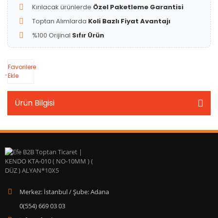
Kırılacak ürünlerde
Özel Paketleme Garantisi
Toptan Alımlarda
Koli Bazlı Fiyat Avantajı
%100 Orijinal
Sıfır Ürün
Favorilere
Ekle
Ürün Bilgisi
Merkez: İstanbul / Şube: Adana
0(554) 669 03 03