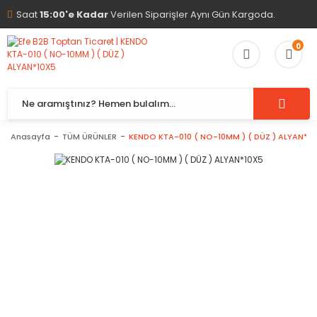
Saat
15:00'e Kadar
Verilen Siparişler Aynı Gün Kargoda.
0
Anasayfa
TÜM ÜRÜNLER
KENDO KTA-010 ( NO-10MM ) ( DÜZ ) ALYAN*10