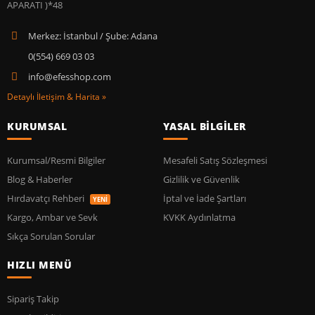
Merkez: İstanbul / Şube: Adana
0(554) 669 03 03
info@efesshop.com
Detaylı İletişim & Harita »
KURUMSAL
YASAL BİLGİLER
Kurumsal/Resmi Bilgiler
Mesafeli Satış Sözleşmesi
Blog & Haberler
Gizlilik ve Güvenlik
Hırdavatçı Rehberi
İptal ve İade Şartları
YENİ
Kargo, Ambar ve Sevk
KVKK Aydınlatma
Sıkça Sorulan Sorular
HIZLI MENÜ
Sipariş Takip