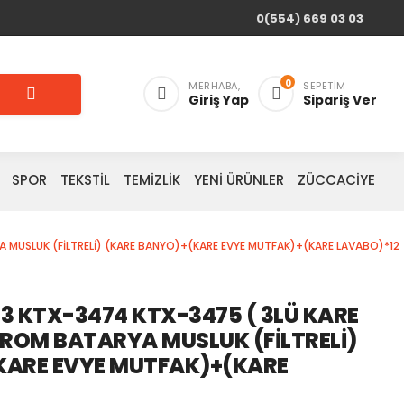
0(554) 669 03 03
0
MERHABA,
SEPETIM
Giriş Yap
Sipariş Ver
SPOR
TEKSTİL
TEMİZLİK
YENİ ÜRÜNLER
ZÜCCACİYE
 MUSLUK (FİLTRELİ) (KARE BANYO)+(KARE EVYE MUTFAK)+(KARE LAVABO)*12
3 KTX-3474 KTX-3475 ( 3LÜ KARE
KROM BATARYA MUSLUK (FİLTRELİ)
KARE EVYE MUTFAK)+(KARE