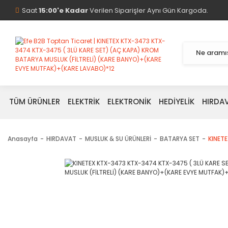
Saat
15:00'e Kadar
Verilen Siparişler Aynı Gün Kargoda.
TÜM ÜRÜNLER
ELEKTRİK
ELEKTRONİK
HEDİYELİK
HIRDA
Anasayfa
HIRDAVAT
MUSLUK & SU ÜRÜNLERİ
BATARYA SET
KINET