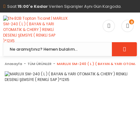
Saat
15:00'e Kadar
Verilen Siparişler Aynı Gün Kargoda.
0
Anasayfa
TÜM ÜRÜNLER
MARLUX SM-240 ( L ) ( BAYAN & YARI OTOMATİK 