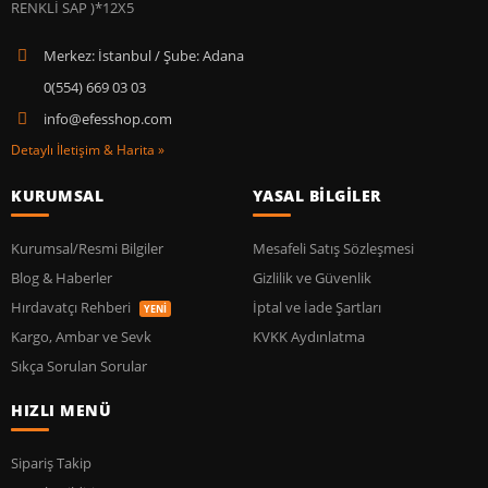
Merkez: İstanbul / Şube: Adana
0(554) 669 03 03
info@efesshop.com
Detaylı İletişim & Harita »
KURUMSAL
YASAL BİLGİLER
Kurumsal/Resmi Bilgiler
Mesafeli Satış Sözleşmesi
Blog & Haberler
Gizlilik ve Güvenlik
Hırdavatçı Rehberi
İptal ve İade Şartları
YENİ
Kargo, Ambar ve Sevk
KVKK Aydınlatma
Sıkça Sorulan Sorular
HIZLI MENÜ
Sipariş Takip