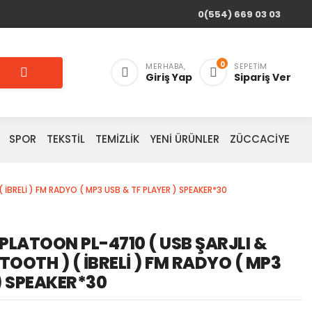
0(554) 669 03 03
0
MERHABA,
SEPETIM
Giriş Yap
Sipariş Ver
SPOR
TEKSTİL
TEMİZLİK
YENİ ÜRÜNLER
ZÜCCACİYE
 İBRELİ ) FM RADYO ( MP3 USB & TF PLAYER ) SPEAKER*30
PLATOON PL-4710 ( USB ŞARJLI &
TOOTH ) ( İBRELİ ) FM RADYO ( MP3
) SPEAKER*30