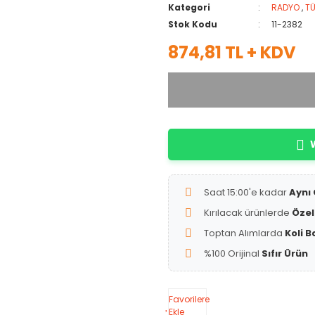
Kategori
RADYO
,
T
Stok Kodu
11-2382
874,81 TL + KDV
W
Saat 15:00'e kadar
Aynı
Kırılacak ürünlerde
Özel
Toptan Alımlarda
Koli B
%100 Orijinal
Sıfır Ürün
Favorilere
Ekle