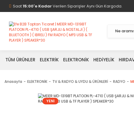
Saat
15:00'e Kadar
Verilen Siparişler Aynı Gün Kargoda.
TÜM ÜRÜNLER
ELEKTRİK
ELEKTRONİK
HEDİYELİK
HIRDA
Anasayfa
ELEKTRONİK
TV & RADYO & UYDU & ÜRÜNLERİ
RADYO
M
YENİ