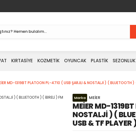
VAT
KIRTASİYE
KOZMETİK
OYUNCAK
PLASTİK
SEZONLUK
EİER MD-1319BT PLATOON PL-4710 ( USB ŞARJLI & NOSTALJİ ) ( BLUETOOTH ) (
MEİER
Marka
MEİER MD-1319BT 
NOSTALJİ ) ( BLUE
USB & TF PLAYER 