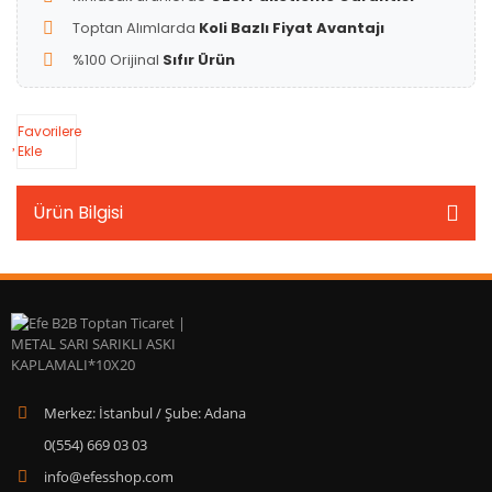
Toptan Alımlarda
Koli Bazlı Fiyat Avantajı
%100 Orijinal
Sıfır Ürün
Favorilere
Ekle
Ürün Bilgisi
Merkez: İstanbul / Şube: Adana
0(554) 669 03 03
info@efesshop.com