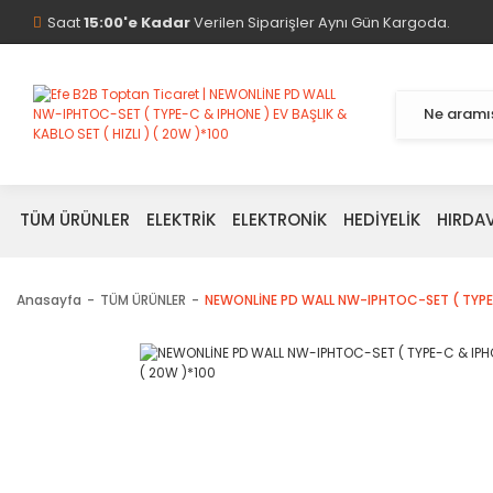
Saat
15:00'e Kadar
Verilen Siparişler Aynı Gün Kargoda.
TÜM ÜRÜNLER
ELEKTRİK
ELEKTRONİK
HEDİYELİK
HIRDA
Anasayfa
TÜM ÜRÜNLER
NEWONLİNE PD WALL NW-IPHTOC-SET ( TYPE-C 