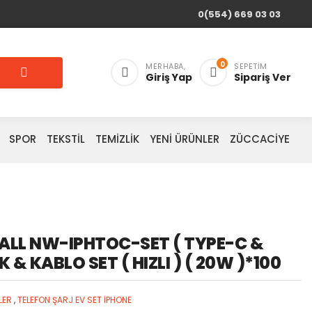
0(554) 669 03 03
0
MERHABA,
SEPETIM
Giriş Yap
Sipariş Ver
SPOR
TEKSTİL
TEMİZLİK
YENİ ÜRÜNLER
ZÜCCACİYE
ALL NW-IPHTOC-SET ( TYPE-C &
K & KABLO SET ( HIZLI ) ( 20W )*100
LER
,
TELEFON ŞARJ EV SET İPHONE