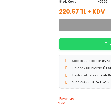
Stok Kodu
11-0596
220,67 TL + KDV
W
Saat 15:00'e kadar
Aynı
Kırılacak ürünlerde
Özel
Toptan Alımlarda
Koli B
%100 Orijinal
Sıfır Ürün
Favorilere
Ekle