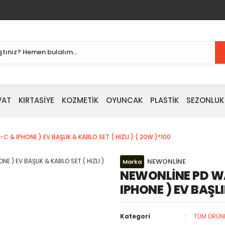
VAT
KIRTASİYE
KOZMETİK
OYUNCAK
PLASTİK
SEZONLUK
& IPHONE ) EV BAŞLIK & KABLO SET ( HIZLI ) ( 20W )*100
NEWONLİNE
Marka
NEWONLİNE PD W
IPHONE ) EV BAŞLI
Kategori
TÜM ÜRÜN