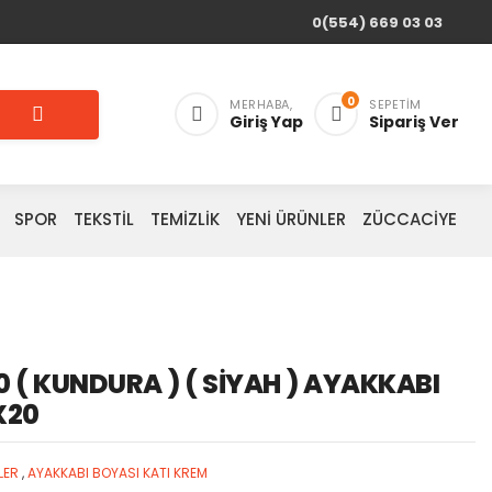
0(554) 669 03 03
0
MERHABA,
SEPETIM
Giriş Yap
Sipariş Ver
SPOR
TEKSTİL
TEMİZLİK
YENİ ÜRÜNLER
ZÜCCACİYE
0 ( KUNDURA ) ( SİYAH ) AYAKKABI
X20
LER
,
AYAKKABI BOYASI KATI KREM