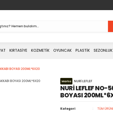
VAT
KIRTASİYE
KOZMETİK
OYUNCAK
PLASTİK
SEZONLUK
YAKKABI BOYASI 200ML*6X20
NURİ LEFLEF
Marka
NURİ LEFLEF NO-5
BOYASI 200ML*6
Kategori
TÜM ÜRÜN