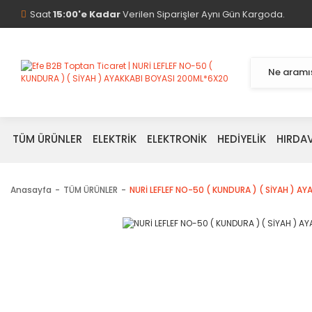
Saat
15:00'e Kadar
Verilen Siparişler Aynı Gün Kargoda.
TÜM ÜRÜNLER
ELEKTRİK
ELEKTRONİK
HEDİYELİK
HIRDA
Anasayfa
TÜM ÜRÜNLER
NURİ LEFLEF NO-50 ( KUNDURA ) ( SİYAH ) A