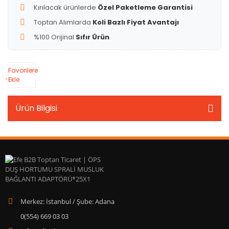
Kırılacak ürünlerde
Özel Paketleme Garantisi
Toptan Alımlarda
Koli Bazlı Fiyat Avantajı
%100 Orijinal
Sıfır Ürün
Favorilere
Ekle
Ürün Bilgisi
Merkez: İstanbul / Şube: Adana
0(554) 669 03 03