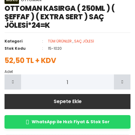
Marka
OTTOMAN KASIRGA ( 250ML ) (
ŞEFFAF ) ( EXTRA SERT ) SAÇ
JÖLESİ*24=K
Kategori
TÜM ÜRÜNLER
,
SAÇ JÖLESİ
Stok Kodu
15-1020
52,50 TL + KDV
Adet
Sepete Ekle
WhatsApp ile Hızlı Fiyat & Stok Sor