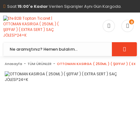
Saat
15:00'e Kadar
Verilen Siparişler Aynı Gün Kargoda.
0
Anasayfa
TÜM ÜRÜNLER
OTTOMAN KASIRGA ( 250ML ) ( ŞEFFAF ) ( EXT