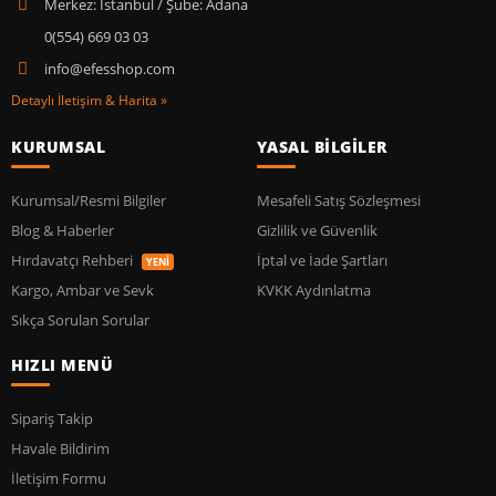
Merkez: İstanbul / Şube: Adana
0(554) 669 03 03
info@efesshop.com
Detaylı İletişim & Harita »
KURUMSAL
YASAL BİLGİLER
Kurumsal/Resmi Bilgiler
Mesafeli Satış Sözleşmesi
Blog & Haberler
Gizlilik ve Güvenlik
Hırdavatçı Rehberi
İptal ve İade Şartları
YENİ
Kargo, Ambar ve Sevk
KVKK Aydınlatma
Sıkça Sorulan Sorular
HIZLI MENÜ
Sipariş Takip
Havale Bildirim
İletişim Formu