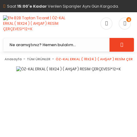
Saat
15:00'e Kadar
Verilen Siparişler Aynı Gün Kargoda.
0
Anasayfa
TÜM ÜRÜNLER
ÖZ-KAL ERKAL ( 18X24 ) ( AHŞAP ) RESİM ÇERÇ