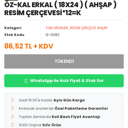
ÖZ-KAL ERKAL ( 18X24 ) ( AHŞAP )
RESİM ÇERÇEVESİ*12=K
Kategori
TÜM ÜRÜNLER
,
RESİM ÇERÇEVE AHŞAP
Stok Kodu
12-0082
86,52 TL + KDV
TÜKENDİ
WhatsApp ile Hızlı Fiyat & Stok Sor
Saat 15:00'e kadar
Aynı Gün Kargo
Kırılacak ürünlerde
Özel Paketleme Garantisi
Toptan Alımlarda
Koli Bazlı Fiyat Avantajı
%100 Orijinal
Sıfır Ürün