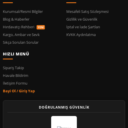
Kurumsal/Resmi Bilgiler
Mesafeli Satış Sözleşmesi
Blog & Haberler
Gizlilik ve Güvenlik
Hırdavatçı Rehberi
İptal ve İade Şartları
YENİ
Kargo, Ambar ve Sevk
KVKK Aydınlatma
Sıkça Sorulan Sorular
HIZLI MENÜ
Sipariş Takip
Havale Bildirim
İletişim Formu
Bayi Ol / Giriş Yap
DOĞRULANMIŞ GÜVENLİK