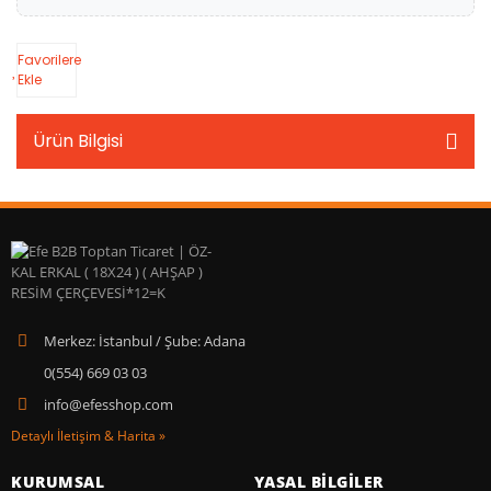
Favorilere
Ekle
Ürün Bilgisi
Merkez: İstanbul / Şube: Adana
0(554) 669 03 03
info@efesshop.com
Detaylı İletişim & Harita »
KURUMSAL
YASAL BİLGİLER