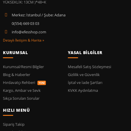
Merkez: İstanbul / Şube: Adana
0(554) 669 03 03
info@efesshop.com
Detaylı İletişim & Harita »
KURUMSAL
YASAL BİLGİLER
Kurumsal/Resmi Bilgiler
Mesafeli Satış Sözleşmesi
Blog & Haberler
Gizlilik ve Güvenlik
Hırdavatçı Rehberi
İptal ve İade Şartları
YENİ
Kargo, Ambar ve Sevk
KVKK Aydınlatma
Sıkça Sorulan Sorular
HIZLI MENÜ
Sipariş Takip