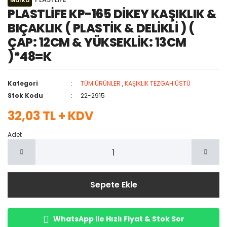
Marka
PLASTLİFE KP-165 DİKEY KAŞIKLIK &
BIÇAKLIK ( PLASTİK & DELİKLİ ) (
ÇAP: 12CM & YÜKSEKLİK: 13CM
)*48=K
Kategori
TÜM ÜRÜNLER
,
KAŞIKLIK TEZGAH ÜSTÜ
Stok Kodu
22-2915
32,03 TL + KDV
Adet
Sepete Ekle
WhatsApp ile Hızlı Fiyat & Stok Sor