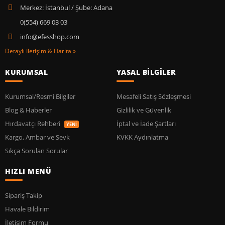
Merkez: İstanbul / Şube: Adana
0(554) 669 03 03
info@efesshop.com
Detaylı İletişim & Harita »
KURUMSAL
YASAL BİLGİLER
Kurumsal/Resmi Bilgiler
Mesafeli Satış Sözleşmesi
Blog & Haberler
Gizlilik ve Güvenlik
Hırdavatçı Rehberi
İptal ve İade Şartları
YENİ
Kargo, Ambar ve Sevk
KVKK Aydınlatma
Sıkça Sorulan Sorular
HIZLI MENÜ
Sipariş Takip
Havale Bildirim
İletişim Formu