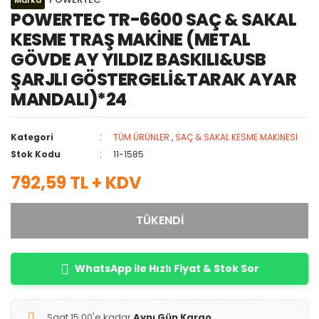
Marka
POWERTEC TR-6600 SAÇ & SAKAL
KESME TRAŞ MAKİNE (METAL
GÖVDE AY YILDIZ BASKILI&USB
ŞARJLI GÖSTERGELİ&TARAK AYAR
MANDALI)*24
Kategori
TÜM ÜRÜNLER
,
SAÇ & SAKAL KESME MAKİNESİ
Stok Kodu
11-1585
792,59 TL + KDV
TÜKENDİ
WhatsApp ile Hızlı Fiyat & Stok Sor
Saat 15:00'e kadar
Aynı Gün Kargo