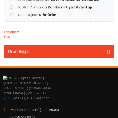
Toptan Alımlarda
Koli Bazlı Fiyat Avantajı
%100 Orijinal
Sıfır Ürün
Favorilere
Ekle
Ürün Bilgisi
Merkez: İstanbul / Şube: Adana
0(554) 669 03 03