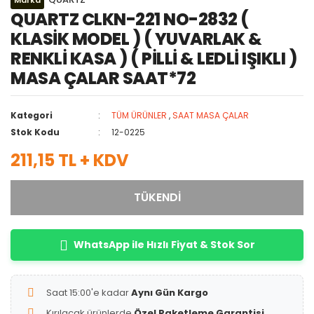
Marka
QUARTZ CLKN-221 NO-2832 (
KLASİK MODEL ) ( YUVARLAK &
RENKLİ KASA ) ( PİLLİ & LEDLİ IŞIKLI )
MASA ÇALAR SAAT*72
Kategori
TÜM ÜRÜNLER
,
SAAT MASA ÇALAR
Stok Kodu
12-0225
211,15 TL + KDV
TÜKENDİ
WhatsApp ile Hızlı Fiyat & Stok Sor
Saat 15:00'e kadar
Aynı Gün Kargo
Kırılacak ürünlerde
Özel Paketleme Garantisi