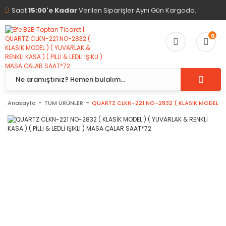
Saat
15:00'e Kadar
Verilen Siparişler Aynı Gün Kargoda.
0
Anasayfa
TÜM ÜRÜNLER
QUARTZ CLKN-221 NO-2832 ( KLASİK MODEL ) ( Y