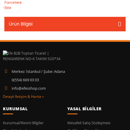
Favorilere
Ekle
Ürün Bilgisi
Merkez: İstanbul / Şube: Adana
0(554) 669 03 03
info@efesshop.com
Detaylı İletişim & Harita »
KURUMSAL
YASAL BİLGİLER
Kurumsal/Resmi Bilgiler
Mesafeli Satış Sözleşmesi