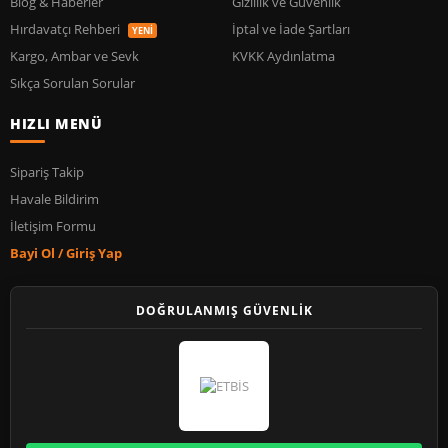
Blog & Haberler
Gizlilik ve Güvenlik
Hırdavatçı Rehberi
İptal ve İade Şartları
YENİ
Kargo, Ambar ve Sevk
KVKK Aydınlatma
Sıkça Sorulan Sorular
HIZLI MENÜ
Sipariş Takip
Havale Bildirim
İletişim Formu
Bayi Ol / Giriş Yap
DOĞRULANMIŞ GÜVENLİK