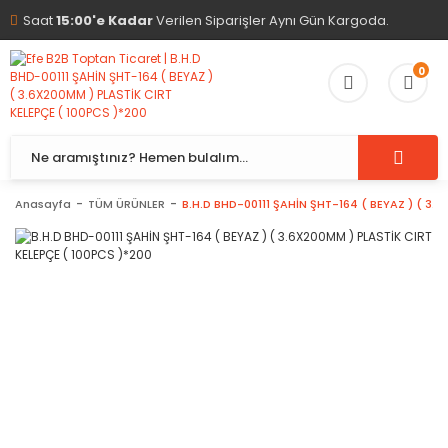
Saat
15:00'e Kadar
Verilen Siparişler Aynı Gün Kargoda.
0
Anasayfa
TÜM ÜRÜNLER
B.H.D BHD-00111 ŞAHİN ŞHT-164 ( BEYAZ ) ( 3.