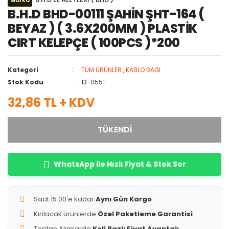
Marka
B.H.D BHD-00111 ŞAHİN ŞHT-164 (
BEYAZ ) ( 3.6X200MM ) PLASTİK
CIRT KELEPÇE ( 100PCS )*200
Kategori
TÜM ÜRÜNLER
,
KABLO BAĞI
Stok Kodu
13-0551
32,86 TL + KDV
TÜKENDİ
WhatsApp ile Hızlı Fiyat & Stok Sor
Saat 15:00'e kadar
Aynı Gün Kargo
Kırılacak ürünlerde
Özel Paketleme Garantisi
Toptan Alımlarda
Koli Bazlı Fiyat Avantajı