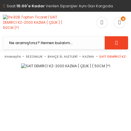
Saat
15:00'e Kadar
Verilen Siparişler Aynı Gün Kargoda.
0
Anasayfa
SEZONLUK
BAHÇE EL ALETLERİ
KAZMA
SAİT DEMİRCİ KZ-20