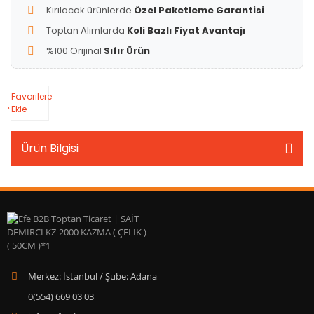
Kırılacak ürünlerde
Özel Paketleme Garantisi
Toptan Alımlarda
Koli Bazlı Fiyat Avantajı
%100 Orijinal
Sıfır Ürün
Favorilere
Ekle
Ürün Bilgisi
Merkez: İstanbul / Şube: Adana
0(554) 669 03 03