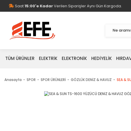
Saat
15:00'e Kadar
Verilen Siparişler Aynı Gün Kargoda.
TÜM ÜRÜNLER
ELEKTRİK
ELEKTRONİK
HEDİYELİK
HIRDA
Anasayfa
SPOR
SPOR ÜRÜNLERİ
GÖZLÜK DENİZ & HAVUZ
SEA & S