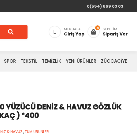
0(554) 669 03 03
0
MERHABA,
SEPETIM
Giriş Yap
Sipariş Ver
SPOR
TEKSTİL
TEMİZLİK
YENİ ÜRÜNLER
ZÜCCACİYE
00 YÜZÜCÜ DENİZ & HAVUZ GÖZLÜK
IKAÇ ) *400
NİZ & HAVUZ
,
TÜM ÜRÜNLER