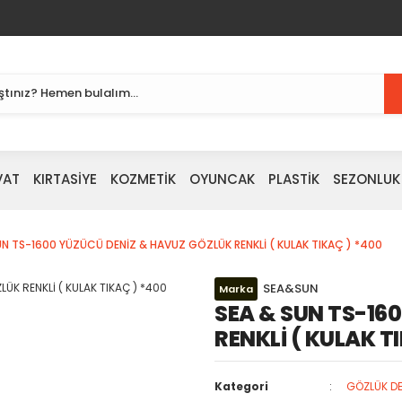
VAT
KIRTASİYE
KOZMETİK
OYUNCAK
PLASTİK
SEZONLUK
UN TS-1600 YÜZÜCÜ DENİZ & HAVUZ GÖZLÜK RENKLİ ( KULAK TIKAÇ ) *400
SEA&SUN
Marka
SEA & SUN TS-16
RENKLİ ( KULAK T
Kategori
GÖZLÜK DE