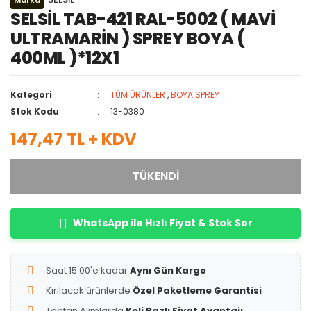
Marka
SELSİL TAB-421 RAL-5002 ( MAVİ
ULTRAMARİN ) SPREY BOYA (
400ML )*12X1
Kategori
TÜM ÜRÜNLER
,
BOYA SPREY
Stok Kodu
13-0380
147,47 TL + KDV
TÜKENDİ
WhatsApp ile Hızlı Fiyat & Stok Sor
Saat 15:00'e kadar
Aynı Gün Kargo
Kırılacak ürünlerde
Özel Paketleme Garantisi
Toptan Alımlarda
Koli Bazlı Fiyat Avantajı