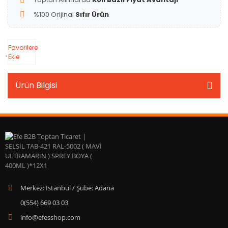
%100 Orijinal
Sıfır Ürün
Favorilere
Ekle
Ürün Bilgisi
Merkez: İstanbul / Şube: Adana
0(554) 669 03 03
info@efesshop.com