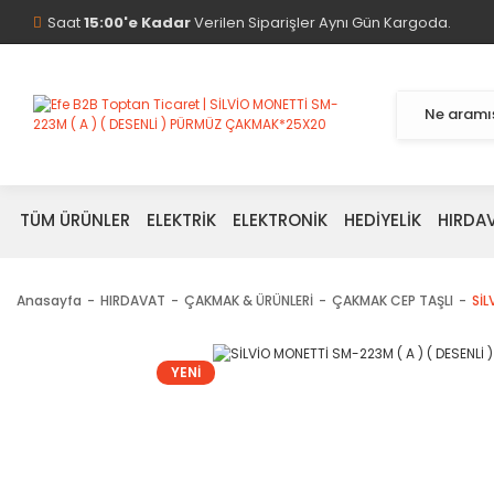
Saat
15:00'e Kadar
Verilen Siparişler Aynı Gün Kargoda.
TÜM ÜRÜNLER
ELEKTRİK
ELEKTRONİK
HEDİYELİK
HIRDA
Anasayfa
HIRDAVAT
ÇAKMAK & ÜRÜNLERİ
ÇAKMAK CEP TAŞLI
SİL
YENİ