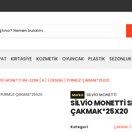
VAT
KIRTASİYE
KOZMETİK
OYUNCAK
PLASTİK
SEZONLUK
VİO MONETTİ SM-223M ( A ) ( DESENLİ ) PÜRMÜZ ÇAKMAK*25X20
SİLVİO MONETTİ
Marka
SİLVİO MONETTİ S
ÇAKMAK*25X20
Kategori
ÇAKMAK CE