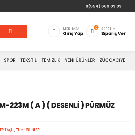
0(554) 669 03 03
0
MERHABA,
SEPETIM
Giriş Yap
Sipariş Ver
SPOR
TEKSTİL
TEMİZLİK
YENİ ÜRÜNLER
ZÜCCACİYE
M-223M ( A ) ( DESENLİ ) PÜRMÜZ
P TAŞLI
,
TÜM ÜRÜNLER