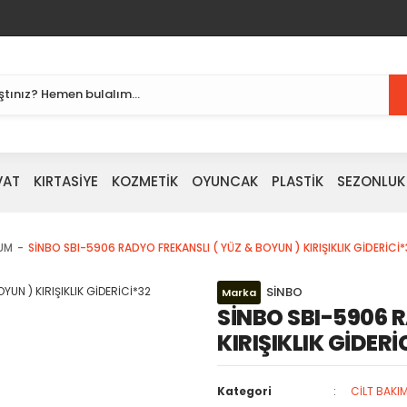
VAT
KIRTASİYE
KOZMETİK
OYUNCAK
PLASTİK
SEZONLUK
KUM
SİNBO SBI-5906 RADYO FREKANSLI ( YÜZ & BOYUN ) KIRIŞIKLIK GİDERİCİ*
SİNBO
Marka
SİNBO SBI-5906 
KIRIŞIKLIK GİDERİ
Kategori
CİLT BAKI