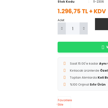
Stok Kodu
11-2306
1.296,75 TL + KDV
Adet
W
Saat 15:00'e kadar
Aynı
Kırılacak ürünlerde
Özel
Toptan Alımlarda
Koli B
%100 Orijinal
Sıfır Ürün
Favorilere
Ekle