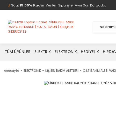
Saat
15:00'e Kadar
Verilen Siparişler Aynı Gün Kargoda.
TÜM ÜRÜNLER
ELEKTRİK
ELEKTRONİK
HEDİYELİK
HIRDA
Anasayfa
ELEKTRONİK
KİŞİSEL BAKIM ALETLERİ
CİLT BAKIM ALETİ VA