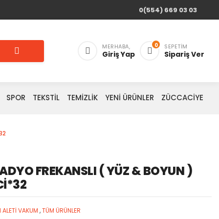
0(554) 669 03 03
0
MERHABA,
SEPETIM
Giriş Yap
Sipariş Ver
SPOR
TEKSTİL
TEMİZLİK
YENİ ÜRÜNLER
ZÜCCACİYE
32
RADYO FREKANSLI ( YÜZ & BOYUN )
Cİ*32
M ALETİ VAKUM
,
TÜM ÜRÜNLER