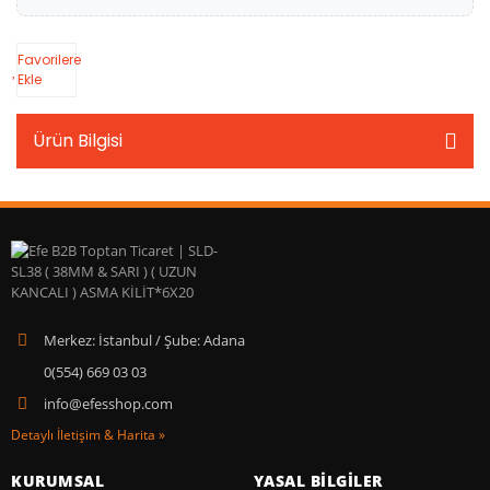
Favorilere
Ekle
Ürün Bilgisi
Merkez: İstanbul / Şube: Adana
0(554) 669 03 03
info@efesshop.com
Detaylı İletişim & Harita »
KURUMSAL
YASAL BİLGİLER