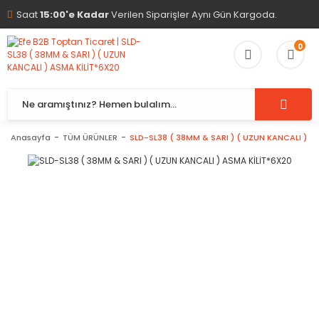
Saat
15:00'e Kadar
Verilen Siparişler Aynı Gün Kargoda.
0
Anasayfa
TÜM ÜRÜNLER
SLD-SL38 ( 38MM & SARI ) ( UZUN KANCALI ) A