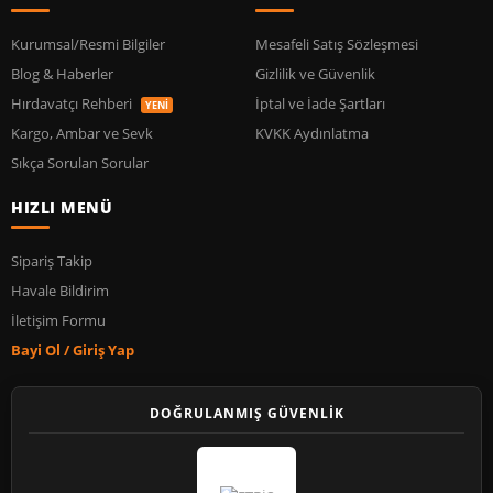
Kurumsal/Resmi Bilgiler
Mesafeli Satış Sözleşmesi
Blog & Haberler
Gizlilik ve Güvenlik
Hırdavatçı Rehberi
İptal ve İade Şartları
YENİ
Kargo, Ambar ve Sevk
KVKK Aydınlatma
Sıkça Sorulan Sorular
HIZLI MENÜ
Sipariş Takip
Havale Bildirim
İletişim Formu
Bayi Ol / Giriş Yap
DOĞRULANMIŞ GÜVENLİK