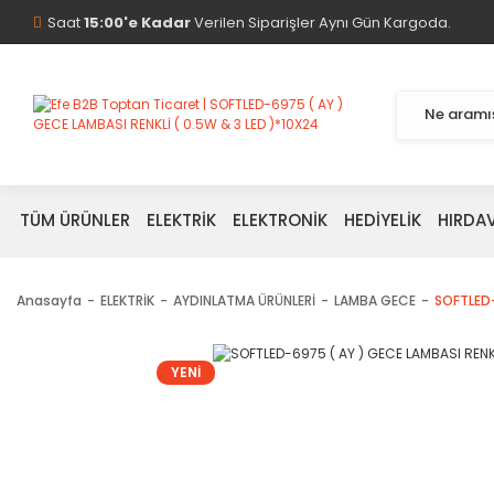
Saat
15:00'e Kadar
Verilen Siparişler Aynı Gün Kargoda.
TÜM ÜRÜNLER
ELEKTRİK
ELEKTRONİK
HEDİYELİK
HIRDA
Anasayfa
ELEKTRİK
AYDINLATMA ÜRÜNLERİ
LAMBA GECE
SOFTLED-
YENİ